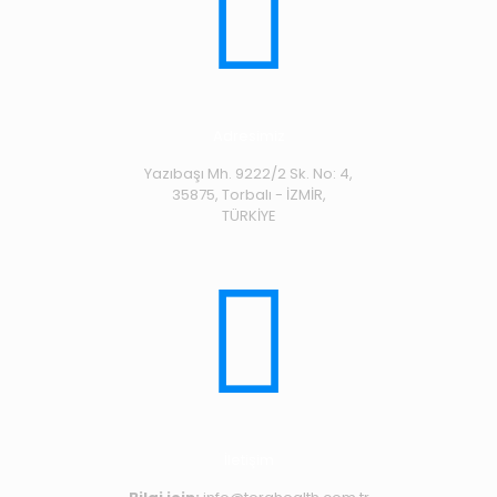
Adresimiz
Yazıbaşı Mh. 9222/2 Sk. No: 4,
35875, Torbalı - İZMİR,
TÜRKİYE
İletişim