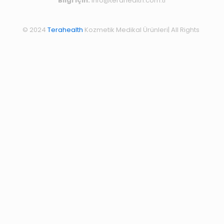
Bilgi için:
info@terahealth.com.tr
© 2024
Terahealth
Kozmetik Medikal Ürünleri| All Rights
Reserved |