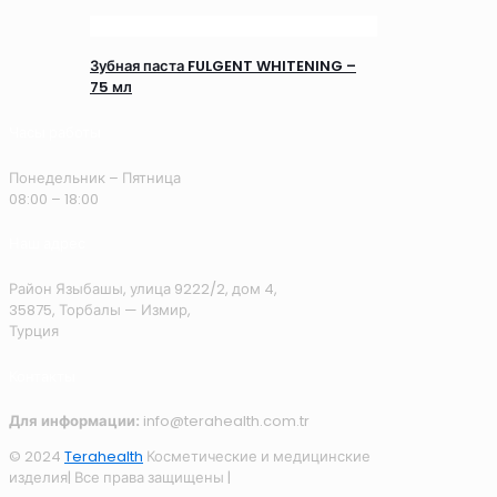
Зубная паста FULGENT WHITENING –
75 мл
Часы работы
Понедельник – Пятница
08:00 – 18:00
Наш адрес
Район Языбашы, улица 9222/2, дом 4,
35875, Торбалы — Измир,
Турция
Контакты
Для информации:
info@terahealth.com.tr
© 2024
Terahealth
Косметические и медицинские
изделия| Все права защищены |